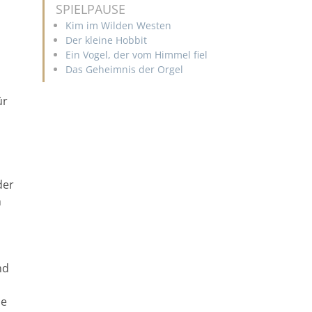
SPIELPAUSE
Kim im Wilden Westen
Der kleine Hobbit
Ein Vogel, der vom Himmel fiel
Das Geheimnis der Orgel
ür
der
n
nd
ie