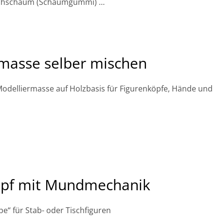
ichschaum (Schaumgummi)
…
rmasse selber mischen
odelliermasse auf Holzbasis für Figurenköpfe, Hände und
opf mit Mundmechanik
pe“ für Stab- oder Tischfiguren